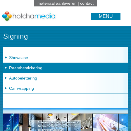
materiaal aanleveren
|
contact
MENU
Signing
Showcase
Raambestickering
Autobelettering
Car wrapping